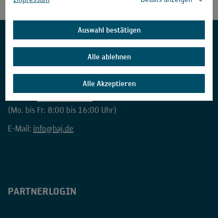
Auswahl bestätigen
HANNOVER AIRPORT
Alle ablehnen
Startseite
Reiseangebote
Flugtickets
KONTAKT
Alle Akzeptieren
Telefon:
0511 9771111
(Mo. bis Fr. 8:00 bis 16:00 Uhr)
E-Mail:
info@haj.de
PARTNERLOGIN