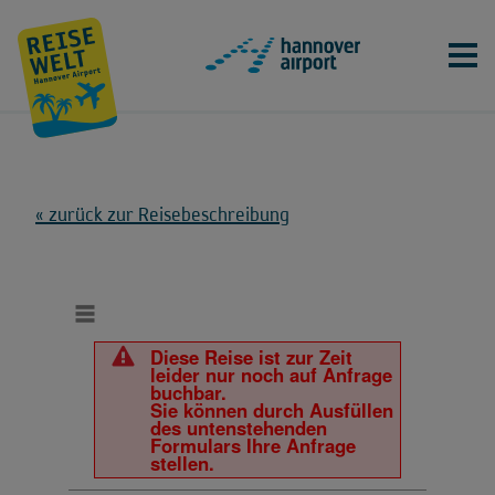
Navig
Zur Hauptnavigation springen
Zum Inhaltsbereich springen
Zu
« zurück zur Reisebeschreibung